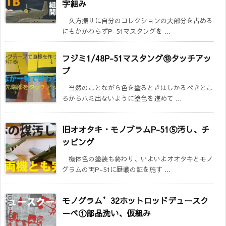
字組み
久方振りに自分のコレクションの大部分を占める
にもかかわらずP-51マスタングを ...
フジミ1/48P-51マスタング⑬タッチアッ
プ
当然のことながら色を塗るときはしかるべきとこ
ろからハミ出ないように塗色を進めて ...
旧オオタキ・モノブラムP-51⑤汚し、チ
ッピング
機体色の塗装も終わり、いよいよオオタキとモノ
グラムの両P-51に歴戦の証を施す ...
モノグラム’32ホットロッドデュースク
ーペ①部品洗い、仮組み