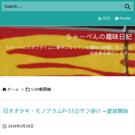

Feedly
RSS
ちゃーべんの趣味日記
ちゃーべんのオフタイムに夢中になっている趣味の時間に起こった
出来事を紹介します。
ホーム
>
1/48戦闘機


旧オオタキ・モノブラムP-51②サフ掛け→塗装開始
2024年2月20日
