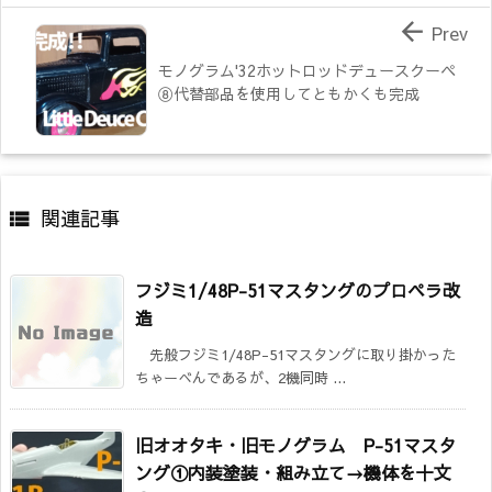

Prev
モノグラム'32ホットロッドデュースクーペ
⑧代替部品を使用してともかくも完成
関連記事

フジミ1/48P-51マスタングのプロペラ改
造
先般フジミ1/48P-51マスタングに取り掛かった
ちゃーべんであるが、2機同時 ...
旧オオタキ・旧モノグラム P-51マスタ
ング①内装塗装・組み立て→機体を十文