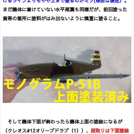
けるラインよりもやや上まで塗るのがミソ(理由は後述）。
まだ機体に着けていない水平尾翼も同様だが、前回塗った
黄帯の箇所に塗料がはみ出ないように慎重に塗ること。
そして機体下面が終わったら機体上面の塗装になるが
（クレオス#12オリーブドラブ（1））、
段取りは下面塗装