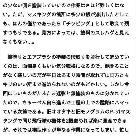
の少ない側を塗装していたので作業はさほど難しくはな
い。ただ、マスキングの箇所に多少の銀が滲出したとして
も、ほんの僅かであったら「チッピング」として敢えて残
すつもりである。見方によっては、塗料のスレハゲと見え
なくもない…。
筆塗りとエアブラシの塗装の段取りを並行して進めてい
くのは、面倒臭くもいい気分転換になるので、飽きること
がなく楽しいのだが平日はあまり時間が取れずに両方とも
キリのいい所まで進められないのがもどかしい。しかし今
回ほしいものがたまたま迷彩と無塗装のものに分かれてい
たので、ちゃーべん自ら進んで工程の上での隘路にハマっ
ている次第である。旧オオタキと旧モノグラムのP-51マス
タングで同じ飛行隊の機体を2機進めれば楽に量産できる
が、それでは模型作りが単なる作業になってしまい、忙し