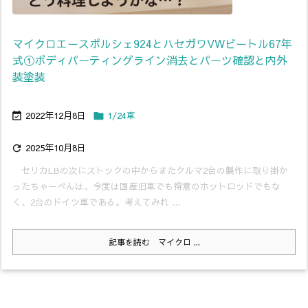
マイクロエースポルシェ924とハセガワVWビートル67年
式①ボディパーティングライン消去とパーツ確認と内外
装塗装
2022年12月8日
1/24車


2025年10月8日

セリカLBの次にストックの中からまたクルマ2台の製作に取り掛か
ったちゃーべんは、今度は国産旧車でも得意のホットロッドでもな
く、2台のドイツ車である。考えてみれ ...
記事を読む
マイクロ ...