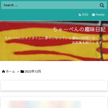

Feedly
RSS
ちゃーべんの趣味日記
ちゃーべんのオフタイムに夢中になっている趣味の時間に起こった
出来事を紹介します。
ホーム
>
2022年12月

