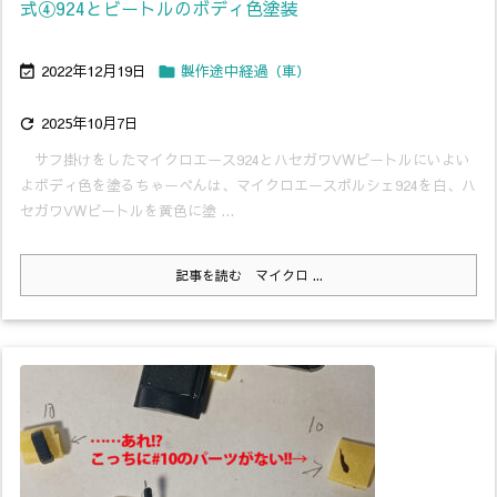
式④924とビートルのボディ色塗装
2022年12月19日
製作途中経過（車）


2025年10月7日

サフ掛けをしたマイクロエース924とハセガワVWビートルにいよい
よボディ色を塗るちゃーべんは、マイクロエースポルシェ924を白、ハ
セガワVWビートルを黄色に塗 ...
記事を読む
マイクロ ...