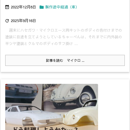
2022年12月8日
製作途中経過（車）


2025年9月16日

週末にハセガワ・マイクロエース両キットのボディの色付けまでの
塗装に目途を立てようとしているちゃーべんは、それまでに内外装の
半ツヤ塗装とクルマのボディのサフ掛け ...
記事を読む
マイクロ ...