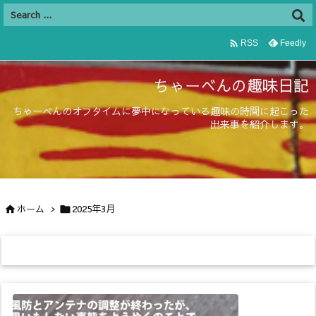

Feedly
RSS
ちゃーべんの趣味日記
ちゃーべんのオフタイムに夢中になっている趣味の時間に起こった
出来事を紹介します。
ホーム
>
2025年3月

