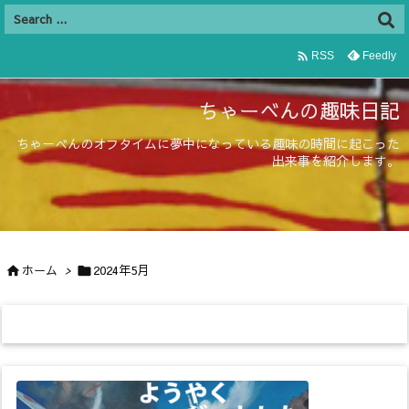

Feedly
RSS
ちゃーべんの趣味日記
ちゃーべんのオフタイムに夢中になっている趣味の時間に起こった
出来事を紹介します。
ホーム
>
2024年5月

