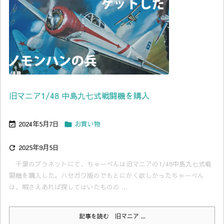
旧マニア1/48 中島九七式戦闘機を購入
2024年5月7日
お買い物


2025年9月5日

千葉のプラネットにて、ちゃーべんは旧マニアの1/48中島九七式戦
闘機を購入した。ハセガワ版のでもとにかく欲しかったちゃーべん
は、暇さえあれば探してはいたものの ...
記事を読む
旧マニア ...