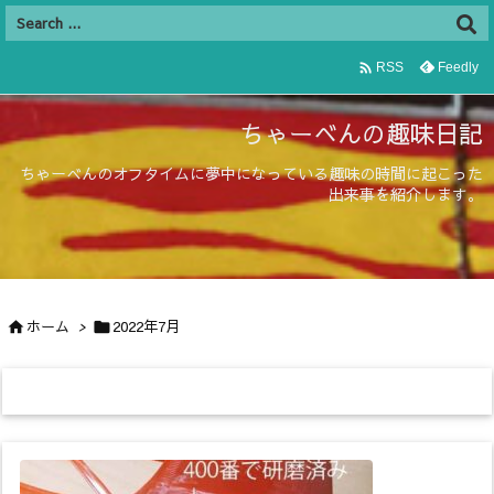

Feedly
RSS
ちゃーべんの趣味日記
ちゃーべんのオフタイムに夢中になっている趣味の時間に起こった
出来事を紹介します。
ホーム
>
2022年7月

