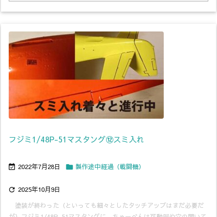
フジミ1/48P-51マスタング⑫スミ入れ
2022年7月28日
製作途中経過（戦闘機）


2025年10月9日

塗装が終わった（といっても細々としたタッチアップはまだ必要だ
が）フジミ1/48P-51マスタングに、ちゃーべんは可動部や穴の開いて