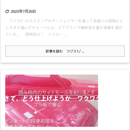
2023年7月20日

フジミP-51マスタングのサーフェイサーを塗って色塗りの段階のと
ころまで進んだちゃーべんは、エアブラシで機体色を塗る準備を進め
ている。 使用色は： イエロー ...
記事を読む
フジミ1/ ...