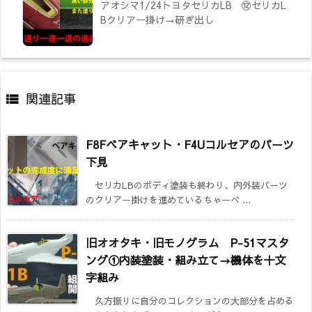
アオシマ1/24トヨタセリカLB ⑫セリカL
Bクリアー掛け→研ぎ出し
関連記事

F8Fベアキャット・F4Uコルセアのパーツ
下見
セリカLBのボディ塗装も終わり、内外装パーツ
のクリアー掛けを進めているちゃーべ ...
旧オオタキ・旧モノグラム P-51マスタ
ング①内装塗装・組み立て→機体を十文
字組み
久方振りに自分のコレクションの大部分を占める