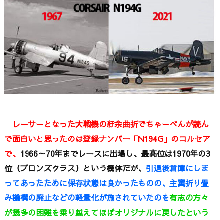
レーサーとなった大戦機の紆余曲折でちゃーべんが読ん
で面白いと思ったのは登録ナンバー「N194G」のコルセア
で、
1966～70年までレースに出場し、最高位は1970年の3
位（ブロンズクラス）という機体だが、
引退後倉庫にしま
ってあったために保存状態は良かったものの、主翼折り畳
み機構の廃止などの軽量化が施されていたのを
有志の方々
が幾多の困難を乗り越えてほぼオリジナルに戻したという