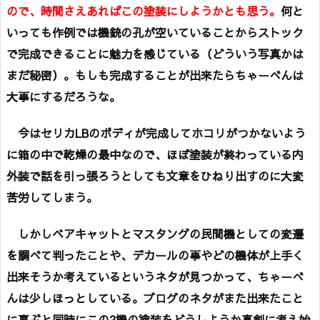
ので、時間さえあればこの塗装にしようかとも思う。
何と
いっても作例では機銃の孔が空いていることからストック
で完成できることに魅力を感じている（どういう写真かは
まだ秘密）。もしも完成することが出来たらちゃーべんは
大事にするだろうな。
今はセリカLBのボディが完成してホコリがつかないよう
に箱の中で乾燥の最中なので、ほぼ塗装が終わっている内
外装で話を引っ張ろうとしても文章をひねり出すのに大変
苦労してしまう。
しかしベアキャットとマスタングの民間機としての変遷
を調べて判ったことや、デカールの事やどの機体が上手く
出来そうか考えているというネタが見つかって、ちゃーべ
んは少しほっとしている。ブログのネタがまた出来たこと
に喜ぶと同時にこの2機の塗装をどうしようか真剣に考え始