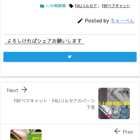
1/48戦闘機
F4Uコルセア
,
F8Fベアキャット


Posted by
ちゃーべん

よろしければシェアお願いします

Next
F8Fベアキャット・F4Uコルセアのパーツ
下見

Prev