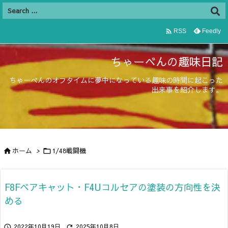

Feedly
RSS
ちゃーべんの趣味日記
ちゃーべんのオフタイムに夢中になっている趣味の時間に起こった
出来事を紹介します。
ホーム
>
1/48戦闘機


F8Fベアキャット・F4Uコルセアの塗装の方向性を決
める
2022年10月19日
2025年10月8日

