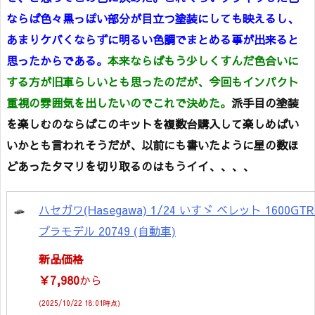
ならば色々黒っぽい部分が目立つ塗装にしても映えるし、
あまりケバくならずに明るい色調でまとめる事が出来ると
思ったからである。
本来ならばもう少しくすんだ色合いに
する方が旧車らしいとも思ったのだが、今回もインパクト
重視の雰囲気を出したいのでこれで決めた。
派手目の塗装
を楽しむのならばこのキットを複数台購入して楽しめばい
いかとも言われそうだが、以前にも書いたように星の数ほ
どあったタマリを切り取るのはもうイイ、、、、
ハセガワ(Hasegawa) 1/24 いすゞ ベレット 1600G
プラモデル 20749 (自動車)
新品価格
￥7,980
から
(2025/10/22 18:01時点)