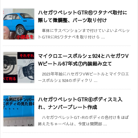
ハセガワベレットGTR⑪ワタナベ取付に
際して微調整、パーツ取り付け
車体にサスペンションまで付けていよいよベレッ
トGTRにRSワタナベを取り付けら ...
マイクロエースポルシェ924とハセガワV
Wビートル67年式⑦内装組み立て
2023年年始にハセガワVWビートルとマイクロエ
ースポルシェ924のボディクリ ...
ハセガワベレットGTR⑥ボディスミ入
れ、ナンバープレート作成
ハセガワベレットGT-Rのボディの色付けをほぼ
終えたちゃーべんは、今度は開閉部 ...