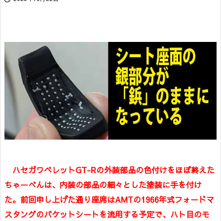
ハセガワベレットGT-Rの外装部品の色付けをほぼ終えた
ちゃーべんは、内装の部品の細々とした塗装に手を付け
た。前回申し上げた通り座席はAMTの1966年式フォードマ
スタングのバケットシートを流用する予定で、ハト目のモ