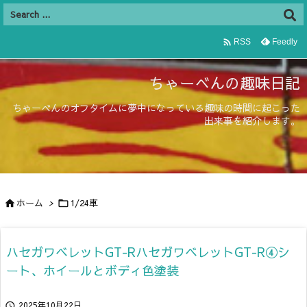

Feedly
RSS
ちゃーべんの趣味日記
ちゃーべんのオフタイムに夢中になっている趣味の時間に起こった
出来事を紹介します。
ホーム
>
1/24車


ハセガワベレットGT-RハセガワベレットGT-R④シ
ート、ホイールとボディ色塗装
2025年10月22日
