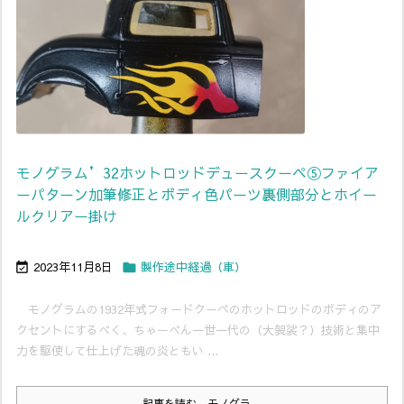
モノグラム’32ホットロッドデュースクーペ⑤ファイア
ーパターン加筆修正とボディ色パーツ裏側部分とホイー
ルクリアー掛け
2023年11月8日
製作途中経過（車）


モノグラムの1932年式フォードクーペのホットロッドのボディのア
クセントにするべく、ちゃーべん一世一代の（大袈裟？）技術と集中
力を駆使して仕上げた魂の炎ともい ...
記事を読む
モノグラ ...