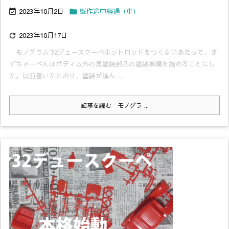
2023年10月2日
製作途中経過（車）


2023年10月17日

モノグラム'32デュースクーペホットロッドをつくるにあたって、ま
ずちゃーべんはボディ以外の黒塗装部品の塗装準備を始めることにし
た。以前書いたとおり、塗装が済ん ...
記事を読む
モノグラ ...