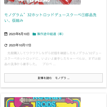
モノグラム’32ホットロッドデュースクーペ①部品洗
い、仮組み
2023年8月10日
製作途中経過（車）


2023年10月17日

先般購入してワクワクしながら状態を確認したモノグラム'32デュー
スクーペホットロッドに、いよいよ着手したちゃーべんは、まずは部
品の洗浄から着手した。 プロペ ...
記事を読む
モノグラ ...