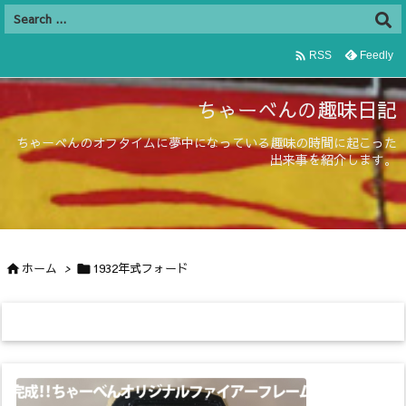

Feedly
RSS
ちゃーべんの趣味日記
ちゃーべんのオフタイムに夢中になっている趣味の時間に起こった
出来事を紹介します。
ホーム
>
1932年式フォード

