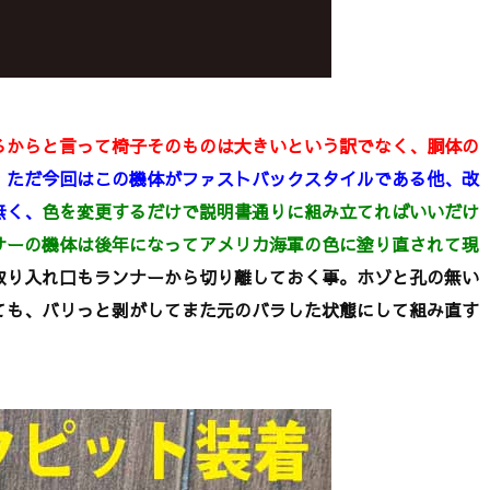
からと言って椅子そのものは大きいという訳でなく、胴体の
。
ただ今回はこの機体がファストバックスタイルである他、改
無く、
色を変更するだけで説明書通りに組み立てればいいだけ
サーの機体は後年になってアメリカ海軍の色に塗り直されて現
取り入れ口もランナーから切り離しておく事。ホゾと孔の無い
ても、バリっと剥がしてまた元のバラした状態にして組み直す