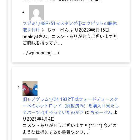
フジミ1/48P-51マスタング⑦コクピットの胴体
取り付け
に
ちゃーべん
より
2022年6月15日
healey3さん、コメントありがとうございます‼
ご興味を持ってい…
- /wp:heading -->
旧モノグラム1/24 1932年式フォードデュースク
ーペのホットロッド（開封済み）を購入‼果たし
てパーツはそろっていたのか!?
に
ちゃーべん
よ
り
2023年4月4日
コメントありがとうございます‼(*^-^*) 今どの
ような仕様にするか絶賛ワクワ…