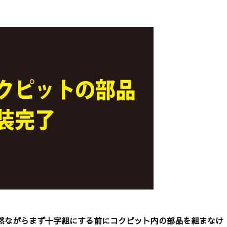
、当然ながらまず十字組にする前にコクピット内の部品を組まなけ