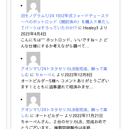
旧モノグラム1/24 1932年式フォードデュースク
ーペのホットロッド（開封済み）を購入‼果たし
てパーツはそろっていたのか!?
に
Healey3
より
2023年4月4日
こんにちは^^ ホットロッド、いいですね～♪ ど
んな仕様にするか考えながら調べて…
アオシマ1/24トヨタセリカLB⑯完成、飾って楽
しむ
に
ちゃーべん
より
2022年12月8日
オートビルダーS様へ コメントありがとうござい
ます！とともに返事遅れて相済みませ…
アオシマ1/24トヨタセリカLB⑯完成、飾って楽
しむ
に
オートビルダー
より
2022年11月21日
ちゃーべんさん、２台のセリカLB、完成おめで
とうございます。 複数同時製作は未経…