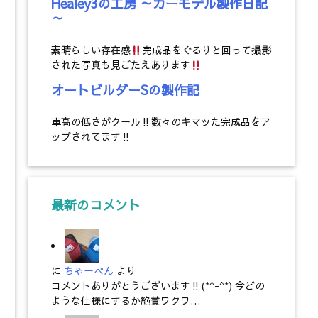
Healey3の工房 ～カーモデル製作日記
～
素晴らしい存在感
完成品をぐるりと回って撮影
された写真も見ごたえあります
オートビルダーSの製作記
車高の低さがクール‼数々のキマッた完成品をア
ップされてます‼
最新のコメント
に
ちゃーべん
より
コメントありがとうございます‼(*^-^*) 今どの
ような仕様にするか絶賛ワクワ…