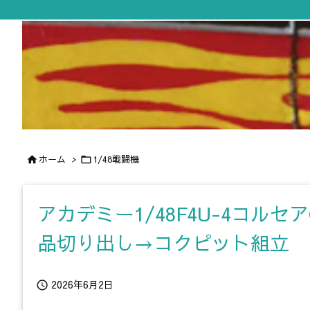
ホーム
>
1/48戦闘機


アカデミー1/48F4U-4コ
品切り出し→コクピット組立
2026年6月2日
