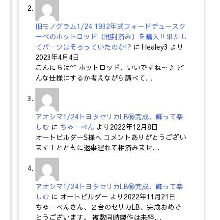
旧モノグラム1/24 1932年式フォードデュースク
ーペのホットロッド（開封済み）を購入‼果たし
てパーツはそろっていたのか!?
に
Healey3
より
2023年4月4日
こんにちは^^ ホットロッド、いいですね～♪ ど
んな仕様にするか考えながら調べて…
アオシマ1/24トヨタセリカLB⑯完成、飾って楽
しむ
に
ちゃーべん
より
2022年12月8日
オートビルダーS様へ コメントありがとうござい
ます！とともに返事遅れて相済みませ…
アオシマ1/24トヨタセリカLB⑯完成、飾って楽
しむ
に
オートビルダー
より
2022年11月21日
ちゃーべんさん、２台のセリカLB、完成おめで
とうございます。 複数同時製作は未経…