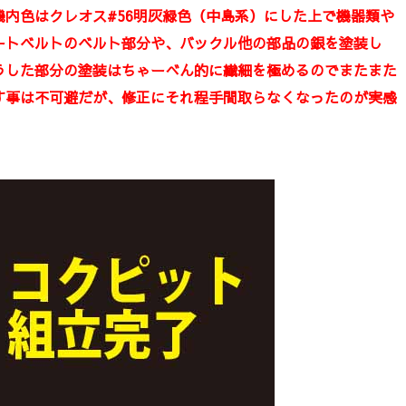
機内色はクレオス#56明灰緑色（中島系）にした上で機器類や
ートベルトのベルト部分や、バックル他の部品の銀を塗装し
うした部分の塗装はちゃーべん的に繊細を極めるのでまたまた
す事は不可避だが、修正にそれ程手間取らなくなったのが実感