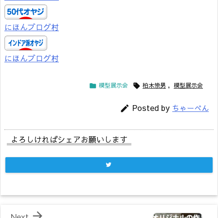
にほんブログ村
にほんブログ村
模型展示会
柏木崇男
,
模型展示会


Posted by
ちゃーべん

よろしければシェアお願いします

Next