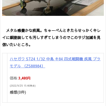
メタル感豊かな疾風。ちゃーべんときたらせっかくキレ
イに銀塗装しても汚しすぎてしまうのでこのサジ加減を見
倣いたいところ。
ハセガワ ST24 1/32 中島 キ84 四式戦闘機 疾風 プラ
モデル （ZS88984）
価格:
3,480円
(2022/4/25 15:46時点)
感想(0件)