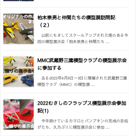
柏木崇男と仲間たちの模型展訪問記
（２）
以前にもましてスケールアップされた感のある今
回の模型展示会「柏木崇男と仲間たち ...
MMC武蔵野三鷹模型クラブの模型展示会
に参加する
去る2023年4月8日～9日に開催された武蔵野三鷹
模型クラブ（MMC）の模型展 ...
2022むさしのフラップス模型展示会参加
記(1)
今手掛けているカマロとパンプキンの完成の目処
がたち、久方ぶりに模型展示会に参加 ...