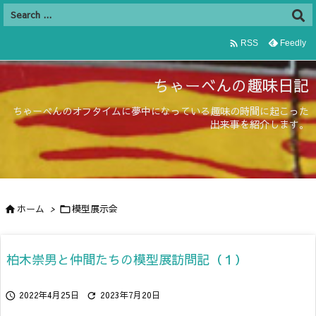

Feedly
RSS
ちゃーべんの趣味日記
ちゃーべんのオフタイムに夢中になっている趣味の時間に起こった
出来事を紹介します。
ホーム
>
模型展示会


柏木崇男と仲間たちの模型展訪問記（１）
2022年4月25日
2023年7月20日

