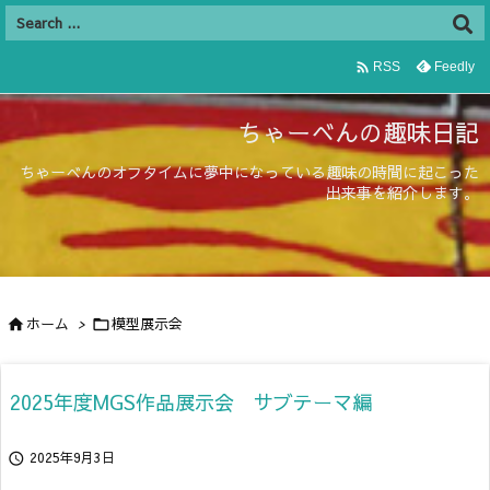

Feedly
RSS
ちゃーべんの趣味日記
ちゃーべんのオフタイムに夢中になっている趣味の時間に起こった
出来事を紹介します。
ホーム
>
模型展示会


2025年度MGS作品展示会 サブテーマ編
2025年9月3日
