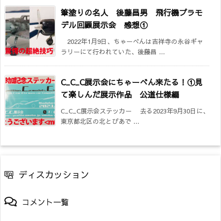
筆塗りの名人 後藤昌男 飛行機プラモ
デル回顧展示会 感想①
2022年1月9日、ちゃーべんは吉祥寺の永谷ギャ
ラリーにて行われていた、後藤昌 ...
C_C_C展示会にちゃーべん来たる！①見
て楽しんだ展示作品 公道仕様編
C_C_C展示会ステッカー 去る2023年9月30日に、
東京都北区の北とぴあで ...
ディスカッション
コメント一覧