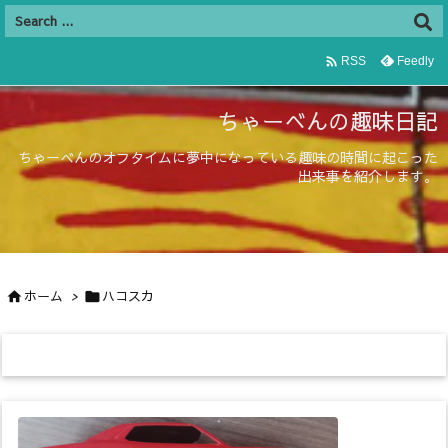

Feedly
RSS
ちゃーべんの趣味日記
ちゃーべんのオフタイムに夢中になっている趣味の時間に起こった
出来事を紹介します。
ホーム
>
ハコスカ

