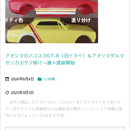
アオシマのハコスカGT-R（旧イマイ）＆アオシマダルマ
セリカ②サフ掛け→諸々塗装開始
2024年6月4日
1/24車


2025年9月5日

去年に開始したアオシマのハコスカGT-Rとダルマセリカであった
が、同アオシマの高橋国光の50勝記念の製作にシフトして下準備の途
中のままになっていた2台をまた再 ...