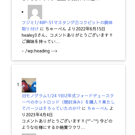
フジミ1/48P-51マスタング⑦コクピットの胴体
取り付け
に
ちゃーべん
より
2022年6月15日
healey3さん、コメントありがとうございます‼
ご興味を持ってい…
- /wp:heading -->
旧モノグラム1/24 1932年式フォードデュースク
ーペのホットロッド（開封済み）を購入‼果たし
てパーツはそろっていたのか!?
に
ちゃーべん
よ
り
2023年4月4日
コメントありがとうございます‼(*^-^*) 今どの
ような仕様にするか絶賛ワクワ…