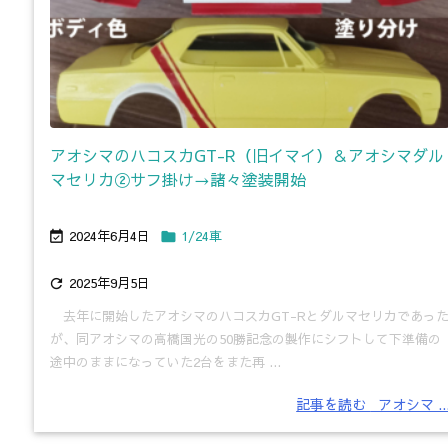
アオシマのハコスカGT-R（旧イマイ）＆アオシマダル
マセリカ②サフ掛け→諸々塗装開始
2024年6月4日
1/24車


2025年9月5日

去年に開始したアオシマのハコスカGT-Rとダルマセリカであっ
が、同アオシマの高橋国光の50勝記念の製作にシフトして下準備の
途中のままになっていた2台をまた再 ...
記事を読む
アオシマ ..