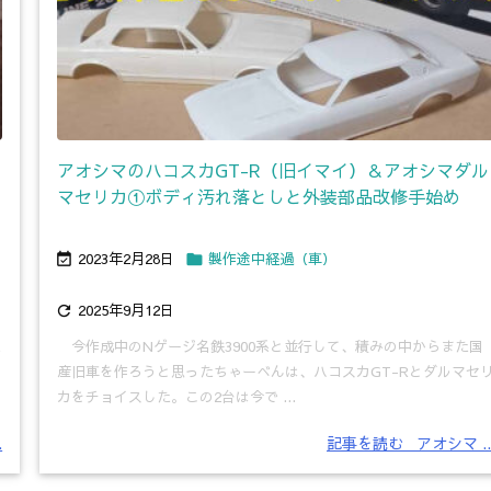
アオシマのハコスカGT-R（旧イマイ）＆アオシマダル
マセリカ①ボディ汚れ落としと外装部品改修手始め
2023年2月28日
製作途中経過（車）


2025年9月12日

た
今作成中のNゲージ名鉄3900系と並行して、積みの中からまた国
産旧車を作ろうと思ったちゃーべんは、ハコスカGT-Rとダルマセ
カをチョイスした。この2台は今で ...
.
記事を読む
アオシマ ..