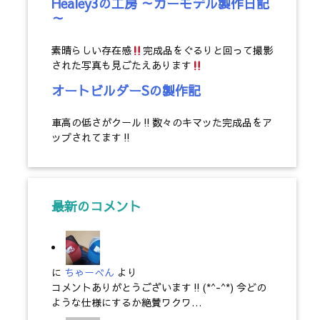
Healey3の工房 ～カーモデル製作日記
～
素晴らしい存在感
完成品をぐるりと回って撮影
された写真も見ごたえあります
オートビルダーSの製作記
車高の低さがクール‼数々のキマッた完成品をア
ップされてます‼
最新のコメント
に
ちゃーべん
より
コメントありがとうございます‼(*^-^*) 今どの
ような仕様にするか絶賛ワクワ…