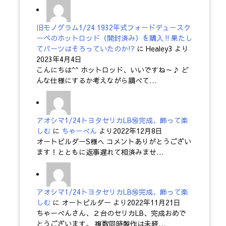
旧モノグラム1/24 1932年式フォードデュースク
ーペのホットロッド（開封済み）を購入‼果たし
てパーツはそろっていたのか!?
に
Healey3
より
2023年4月4日
こんにちは^^ ホットロッド、いいですね～♪ ど
んな仕様にするか考えながら調べて…
アオシマ1/24トヨタセリカLB⑯完成、飾って楽
しむ
に
ちゃーべん
より
2022年12月8日
オートビルダーS様へ コメントありがとうござい
ます！とともに返事遅れて相済みませ…
アオシマ1/24トヨタセリカLB⑯完成、飾って楽
しむ
に
オートビルダー
より
2022年11月21日
ちゃーべんさん、２台のセリカLB、完成おめで
とうございます。 複数同時製作は未経…