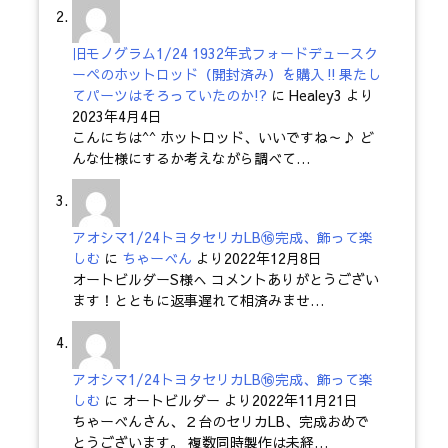
旧モノグラム1/24 1932年式フォードデュースク
ーペのホットロッド（開封済み）を購入‼果たし
てパーツはそろっていたのか!?
に
Healey3
より
2023年4月4日
こんにちは^^ ホットロッド、いいですね～♪ ど
んな仕様にするか考えながら調べて…
アオシマ1/24トヨタセリカLB⑯完成、飾って楽
しむ
に
ちゃーべん
より
2022年12月8日
オートビルダーS様へ コメントありがとうござい
ます！とともに返事遅れて相済みませ…
アオシマ1/24トヨタセリカLB⑯完成、飾って楽
しむ
に
オートビルダー
より
2022年11月21日
ちゃーべんさん、２台のセリカLB、完成おめで
とうございます。 複数同時製作は未経…